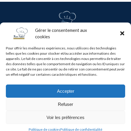
Gérer le consentement aux
cookies
Les Bouleaux - Arrou - 28290 COMMUNE NOUVELLE
D’ARROU
Pour offrir les meilleures expériences, nous utilisons des technologies
48.10679366299668, 1.0292845290205255
telles que les cookies pour stocker et/ou accéder aux informations des
02 37 97 01 95
appareils. Le fait de consentir à ces technologies nous permettra de traiter
des données telles que le comportement de navigation ou les ID uniques sur
ce site. Le fait de ne pas consentir ou de retirer son consentement peut avoir
un effet négatif sur certaines caractéristiques et fonctions.
Accepter
© 2022 Thurin Traiteur
Mentions légales
Refuser
Site créé par
Voir les préférences
Politique de cookies
Politique de confidentialité